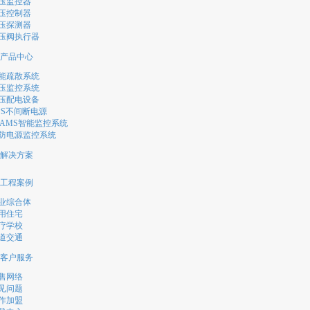
压监控器
压控制器
压探测器
压阀执行器
产品中心
能疏散系统
压监控系统
压配电设备
PS不间断电源
EAMS智能监控系统
防电源监控系统
解决方案
工程案例
业综合体
用住宅
疗学校
道交通
客户服务
售网络
见问题
作加盟