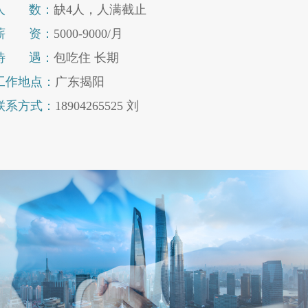
人
数：
缺4人，人满截止
薪
资：
5000-9000/月
待
遇：
包吃住 长期
工作地点：
广东揭阳
联系方式：
18904265525 刘