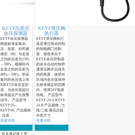
KEYP压差式
KEYF泄压阀
余压探测器
执行器
KEYP余压探测器
KEYF泄压阀执行
根据标准采集余
器是通过电动控制
压，前室、封闭避
的智能阀门控制
难层（间）与走道
器，接收来自于
之间的压差为25Pa
KEYK余压控制器
～30Pa，楼梯间与
的命令自动控制旁
走道之间的压差为
通泄压阀开启或关
40Pa～50Pa。把采
闭的角度，使受控
集到的余压值上传
区域内余压值保持
到KEYK余压监控
在标准规定的范围
器，当余压值超过
内，使用24V电源
标准值后产生报警
供电。 产品型号 :
信号。 产品型号 :
KEYF-24-A/KEYF-
KEYP/2G-
24-B 产品规格 : 七
KEYP/0G 产品规格
线/二线 通讯总线 :
: 压差...
外形尺寸...
查看详情
查看详情
共 6 条记录 1 页