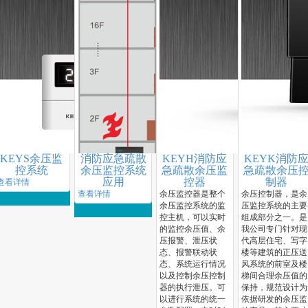
KEYS余压监
消防应急疏散
KEYH消防应
KEYK消防
控系统
余压监控系统
急疏散余压监
急疏散余压
应用
控器
制器
查看详情
查看详情
余压监控器是整个
余压控制器，是余
余压监控系统的监
压监控系统的主要
控主机，可以实时
组成部分之一。是
的监控余压值、余
我公司专门针对现
压报警、泄压状
代高层住宅、写字
态、报警联动状
楼等建筑的正压送
态、系统运行情况
风系统的前室及楼
以及控制余压控制
梯间合理余压值的
器的执行泄压。可
保持，规范设计为
以进行系统的统一
依据研发的余压监