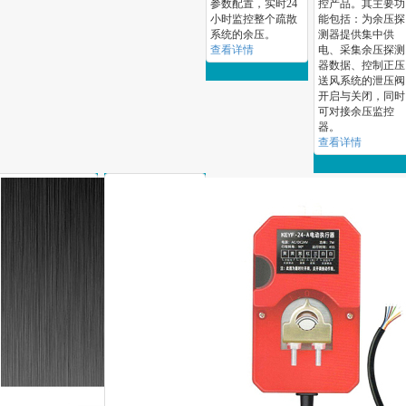
参数配置，实时24
控产品。其主要功
小时监控整个疏散
能包括：为余压探
系统的余压。
测器提供集中供
查看详情
电、采集余压探测
器数据、控制正压
送风系统的泄压阀
开启与关闭，同时
可对接余压监控
器。
查看详情