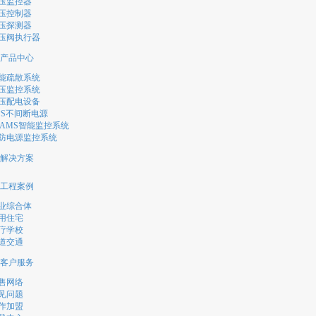
压监控器
压控制器
压探测器
压阀执行器
产品中心
能疏散系统
压监控系统
压配电设备
PS不间断电源
EAMS智能监控系统
防电源监控系统
解决方案
工程案例
业综合体
用住宅
疗学校
道交通
客户服务
售网络
见问题
作加盟