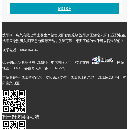
MORE
沈阳科一电气有限公司主要生产销售沈阳智能疏散,沈阳余压监控,沈阳低压配电箱,
沈阳应急照明,沈阳应急电源等产品，质量可靠，想要了解的伙伴可以咨询我们！
联系电话：18640044767
CopyRight © 版权所有:
沈阳科一电气有限公司
技术支持:
网站
地图
XML
备案号:
辽ICP备17016775号
本站关键字:
沈阳智能疏散
沈阳余压监控
沈阳低压配电箱
沈阳应急照明
沈
阳应急电源
扫一扫访问移动端