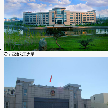
辽宁石油化工大学