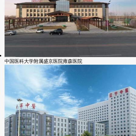
中国医科大学附属盛京医院雍森医院